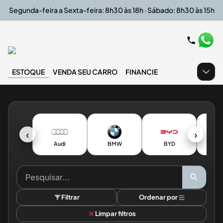
Segunda-feira a Sexta-feira: 8h30 às 18h · Sábado: 8h30 às 15h
ESTOQUE
VENDA SEU CARRO
FINANCIE
‹
›
Audi
BMW
BYD
CH
Filtrar
Ordenar por
Limpar filtros