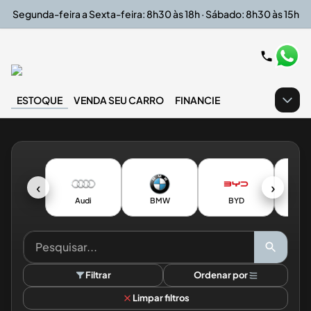
Segunda-feira a Sexta-feira: 8h30 às 18h · Sábado: 8h30 às 15h
ESTOQUE
VENDA SEU CARRO
FINANCIE
‹
›
Audi
BMW
BYD
CH
Filtrar
Ordenar por
Limpar filtros