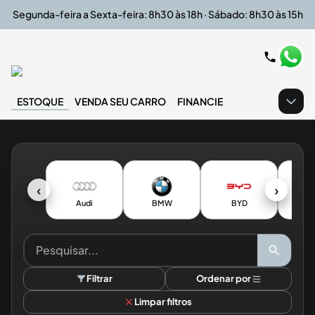
Segunda-feira a Sexta-feira: 8h30 às 18h · Sábado: 8h30 às 15h
ESTOQUE
VENDA SEU CARRO
FINANCIE
‹
›
Audi
BMW
BYD
CH
Filtrar
Ordenar por
Limpar filtros