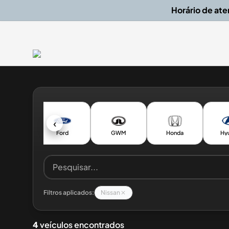
Horário de at
‹
Fiat
Ford
GWM
Honda
Hy
Filtros aplicados:
Nissan
4
veículos encontrados