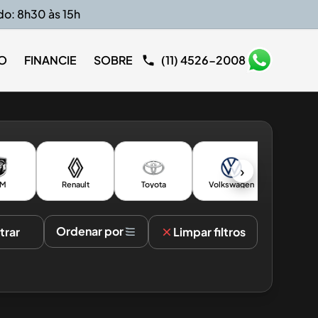
do: 8h30 às 15h
O
FINANCIE
SOBRE
(11) 4526-2008
›
AM
Renault
Toyota
Volkswagen
Volv
Ordenar por
ltrar
Limpar filtros