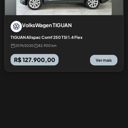
VolksWagen
TIGUAN
TIGUAN Allspac Comf 250 TSI 1.4 Flex
2019
/
2020
82.900 km
R$ 127.900,00
Ver mais