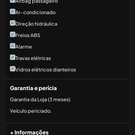
Airbag passageiro
✓
Ar-condicionado
✓
Direção hidráulica
✓
Freios ABS
✓
Alarme
✓
Travas elétricas
✓
Vidros elétricos dianteiros
Garantia e perícia
Garantia da Loja (3 meses)
Veículo periciado.
+ Informações