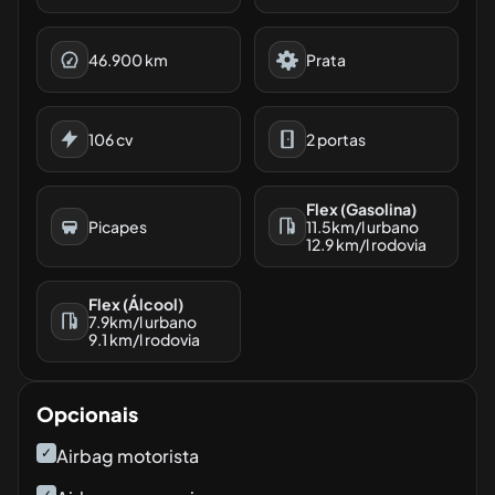
46.900
km
Prata
106
cv
2
portas
Flex (Gasolina)
Picapes
11.5
km/l urbano
12.9
km/l rodovia
Flex (Álcool)
7.9
km/l urbano
9.1
km/l rodovia
Opcionais
✓
Airbag motorista
✓