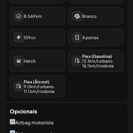
8.569
km
Branco
109
cv
4
portas
Flex (Gasolina)
Hatch
13.1
km/l urbano
16.1
km/l rodovia
Flex (Álcool)
9.0
km/l urbano
11.1
km/l rodovia
Opcionais
✓
Airbag motorista
✓