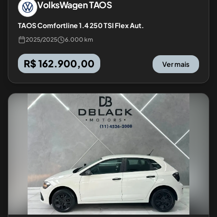
VolksWagen
TAOS
TAOS Comfortline 1.4 250 TSI Flex Aut.
2025
/
2025
6.000 km
R$ 162.900,00
Ver mais