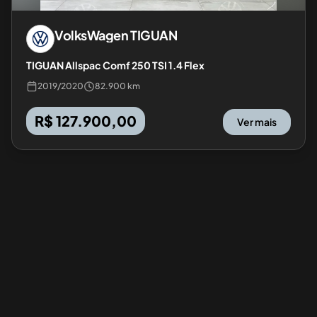
VolksWagen
TIGUAN
TIGUAN Allspac Comf 250 TSI 1.4 Flex
2019
/
2020
82.900 km
R$ 127.900,00
Ver mais