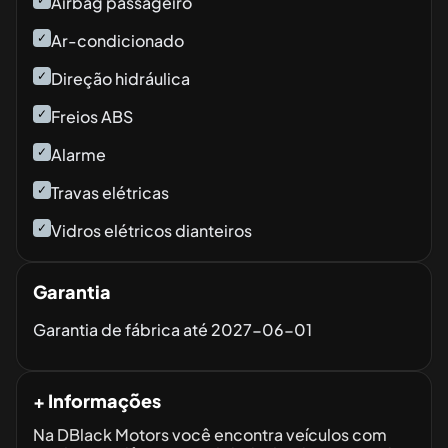
Airbag passageiro
✓
Ar-condicionado
✓
Direção hidráulica
✓
Freios ABS
✓
Alarme
✓
Travas elétricas
✓
Vidros elétricos dianteiros
Garantia
Garantia de fábrica até
2027-06-01
+ Informações
Na DBlack Motors você encontra veículos com