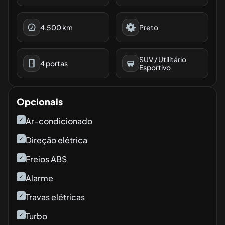
4.500
km
Preto
SUV / Utilitário
4
portas
Esportivo
Opcionais
✓
Ar-condicionado
✓
Direção elétrica
✓
Freios ABS
✓
Alarme
✓
Travas elétricas
✓
Turbo